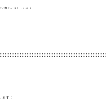
いた声を紹介しています
します！！