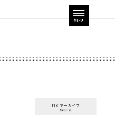
MENU
月別アーカイブ
ARCHIVE