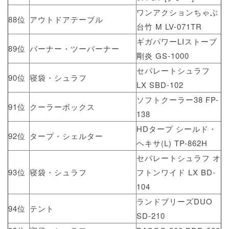
ワンアクションちゃぶ
88位
アウトドアテーブル
台竹 M LV-071TR
ギガパワーLIストーブ
89位
バーナー・ツーバーナー
剛炎 GS-1000
セパレートシュラフ
90位
寝袋・シュラフ
LX SBD-102
ソフトクーラー38 FP-
91位
クーラーボックス
138
HDタープ シールド・
92位
タープ・シェルター
ヘキサ(L) TP-862H
セパレートシュラフ オ
93位
寝袋・シュラフ
フトンワイド LX BD-
104
ランドブリーズDUO
94位
テント
SD-210