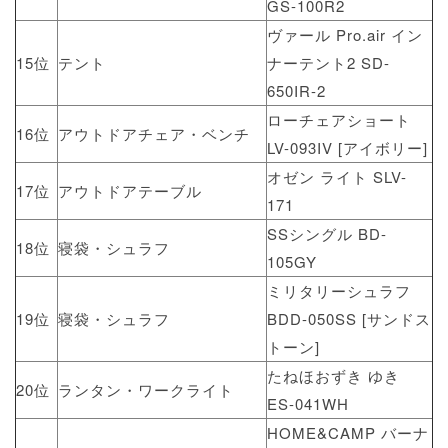
GS-100R2
ヴァール Pro.air イン
15位
テント
ナーテント2 SD-
650IR-2
ローチェアショート
16位
アウトドアチェア・ベンチ
LV-093IV [アイボリー]
オゼン ライト SLV-
17位
アウトドアテーブル
171
SSシングル BD-
18位
寝袋・シュラフ
105GY
ミリタリーシュラフ
19位
寝袋・シュラフ
BDD-050SS [サンドス
トーン]
たねほおずき ゆき
20位
ランタン・ワークライト
ES-041WH
HOME&CAMP バーナ