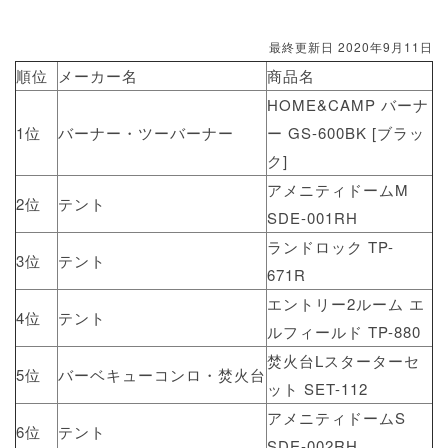
最終更新日 2020年9月11日
順位
メーカー名
商品名
HOME&CAMP バーナ
1位
バーナー・ツーバーナー
ー GS-600BK [ブラッ
ク]
アメニティドームM
2位
テント
SDE-001RH
ランドロック TP-
3位
テント
671R
エントリー2ルーム エ
4位
テント
ルフィールド TP-880
焚火台Lスターターセ
5位
バーベキューコンロ・焚火台
ット SET-112
アメニティドームS
6位
テント
SDE-002RH