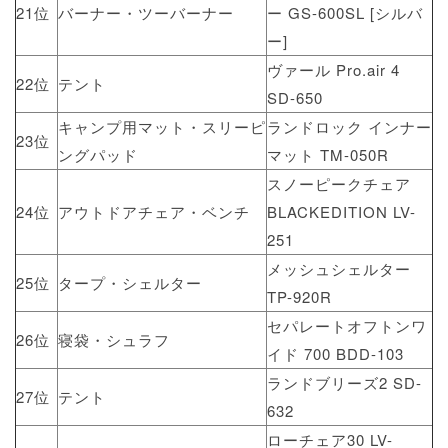
21位
バーナー・ツーバーナー
ー GS-600SL [シルバ
ー]
ヴァール Pro.air 4
22位
テント
SD-650
キャンプ用マット・スリーピ
ランドロック インナー
23位
ングパッド
マット TM-050R
スノーピークチェア
24位
アウトドアチェア・ベンチ
BLACKEDITION LV-
251
メッシュシェルター
25位
タープ・シェルター
TP-920R
セパレートオフトンワ
26位
寝袋・シュラフ
イド 700 BDD-103
ランドブリーズ2 SD-
27位
テント
632
ローチェア30 LV-