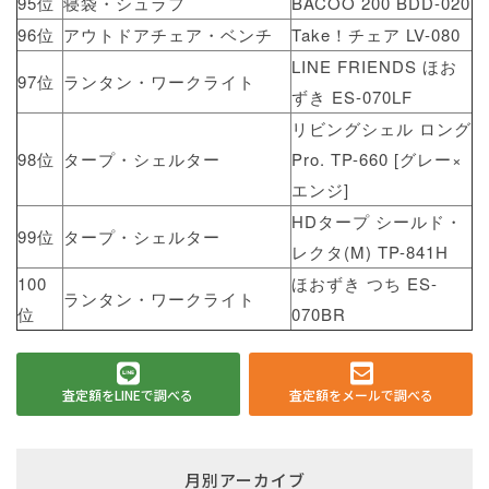
95位
寝袋・シュラフ
BACOO 200 BDD-020
96位
アウトドアチェア・ベンチ
Take！チェア LV-080
LINE FRIENDS ほお
97位
ランタン・ワークライト
ずき ES-070LF
リビングシェル ロング
98位
タープ・シェルター
Pro. TP-660 [グレー×
エンジ]
HDタープ シールド・
99位
タープ・シェルター
レクタ(M) TP-841H
100
ほおずき つち ES-
ランタン・ワークライト
位
070BR
査定額をLINEで調べる
査定額をメールで調べる
月別アーカイブ