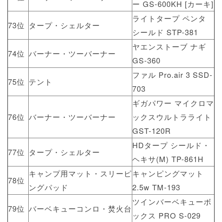
ー GS-600KH [カーキ]
ライトタープ ペンタ
73位
タープ・シェルター
シールド STP-381
ヤエンストーブ ナギ
74位
バーナー・ツーバーナー
GS-360
ファル Pro.air 3 SSD-
75位
テント
703
ギガパワー マイクロマ
76位
バーナー・ツーバーナー
ックスウルトラライト
GST-120R
HDタープ シールド・
77位
タープ・シェルター
ヘキサ(M) TP-861H
キャンプ用マット・スリーピ
キャンピングマット
78位
ングパッド
2.5w TM-193
ツインバーベキューボ
79位
バーベキューコンロ・焚火台
ックス PRO S-029