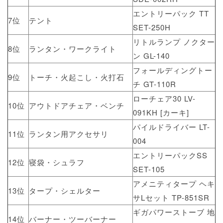
エントリーパック TT
7位
テント
SET-250H
リトルランプ ノクター
8位
ランタン・ワークライト
ン GL-140
フォールディングトー
9位
トーチ・火起こし・火打石
チ GT-110R
ローチェア30 LV-
10位
アウトドアチェア・ベンチ
091KH [カーキ]
パイルドライバー LT-
11位
ランタン用アクセサリ
004
エントリーパックSS
12位
寝袋・シュラフ
SET-105
アメニティタープ ヘキ
13位
タープ・シェルター
サLセット TP-851SR
ギガパワーストーブ 地
14位
バーナー・ツーバーナー