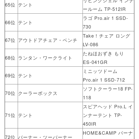
リビングシェル インナ
65位
テント
ールーム TP-512IR
ラゴ Pro.air 1 SSD-
66位
テント
730
Take！チェア ロング
67位
アウトドアチェア・ベンチ
LV-086
たねほおずき もり
68位
ランタン・ワークライト
ES-041GR
ミニッツドーム
69位
テント
Pro.air 1 SSD-712
ソフトクーラー18 FP-
70位
クーラーボックス
118
スピアヘッド Pro.L イ
71位
テント
ンナーテント TP-
450IR
HOME&CAMP バーナ
72位
バーナー・ツーバーナー