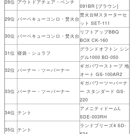
28位
アウトドアチェア・ベンチ
091BR [ブラウン]
焚火台Mスターターセ
29位
バーベキューコンロ・焚火台
ット SET-111
リフトアップBBQ
30位
バーベキューコンロ・焚火台
BOX CK-160
グランドオフトン シン
31位
寝袋・シュラフ
グル1000 BD-050
ギガパワーストーブ 地
32位
バーナー・ツーバーナー
オート GS-100AR2
ギガパワーツーバーナ
33位
バーナー・ツーバーナー
ー スタンダード GS-
220
アメニティドームL
34位
テント
SDE-003RH
ランドブリーズ4 SD-
35位
テント
634