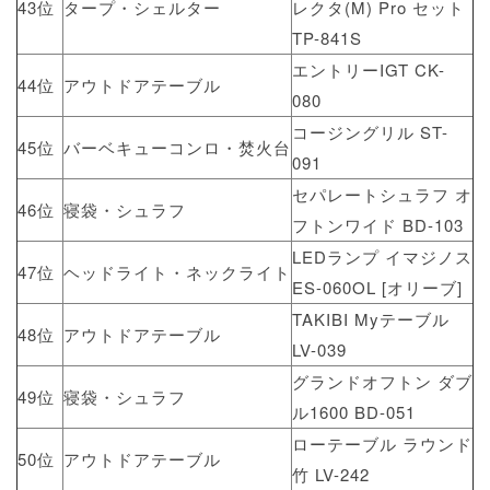
43位
タープ・シェルター
レクタ(M) Pro セット
TP-841S
エントリーIGT CK-
44位
アウトドアテーブル
080
コージングリル ST-
45位
バーベキューコンロ・焚火台
091
セパレートシュラフ オ
46位
寝袋・シュラフ
フトンワイド BD-103
LEDランプ イマジノス
47位
ヘッドライト・ネックライト
ES-060OL [オリーブ]
TAKIBI Myテーブル
48位
アウトドアテーブル
LV-039
グランドオフトン ダブ
49位
寝袋・シュラフ
ル1600 BD-051
ローテーブル ラウンド
50位
アウトドアテーブル
竹 LV-242