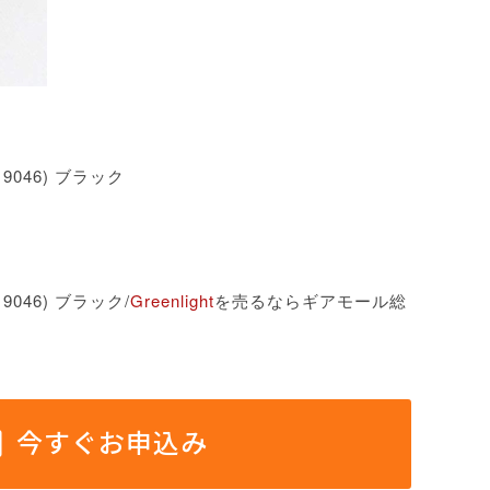
19046) ブラック
19046) ブラック/
Greenlight
を売るならギアモール総
今すぐお申込み