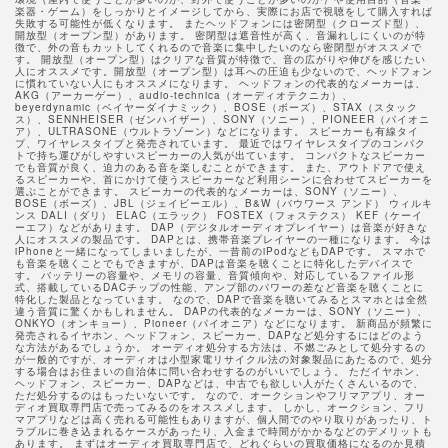
楽器・ゲーム）をしっかりとイメージしてから、実際にお店で視聴をして購入すれば
失敗する可能性が低くなります。 またヘッドフォンには密閉型（クローズド型）、
開放型（オープン型）があります。 密閉型は遮音性が高く、音漏れしにくいのが特
徴で、外の音もカットしてくれるので音楽に集中したいのなら密閉型がオススメで
す。 開放型（オープン型）はクリアな音質が特徴で、音の広がりや伸びを感じたい
人にオススメです。開放型（オープン型）は耳への圧迫も少ないので、ヘッドフォン
に慣れていない人にもオススメになります。 ヘッドフォンの代表的なメーカーは、
AKG（アーカーゲー）、audio-technica（オーディオテクニカ）、
beyerdynamic（ベイヤーダイナミック）、BOSE（ボーズ）、STAX（スタック
ス）、SENNHEISER（ゼンハイザー）、SONY（ソニー）、PIONEER（パイオニ
ア）、ULTRASONE（ウルトラゾーン）などになります。 スピーカーも有線タイ
プ、ワイヤレスタイプと発売されています。 最近ではワイヤレスタイプのコンパク
トで持ち運びがしやすいスピーカーの人気が出ています。 コンパクトなスピーカー
でも音質が良く、迫力のある音を楽しむことができます。 また、アウトドアで使え
るスピーカーや、首にかけて使うスピーカーなど利用シーンに合わせてスピーカーを
選ぶことができます。 スピーカーの代表的なメーカーは、SONY（ソニー）、
BOSE（ボーズ）、JBL（ジェイビーエル）、B&W（バウワース アンド） ウィルキ
ンス DALI（ダリ） ELAC（エラック） FOSTEX（フォステクス） KEF（ケーイ
ーエフ）などがあります。 DAP（デジタルオーディオプレイヤー）は音楽が好きな
人にオススメの製品です。 DAPとは、携帯音楽プレイヤーの一種になります。 今は
iPhoneと一緒になってしまいましたが、一昔前のiPodなどもDAPです。 スマホで
も音楽を聴くことでもできますが、DAPは音楽を聴くことに特化したデバイスで
す。 バッテリーの容量や、メモリの容量、音質傾向や、対応しているファイル形
式、搭載しているDACチップの性能、アンプ部のパワーの差など音楽を聴くことに
特化した製品となっています。 なので、DAPで音楽を聴いてみるとスマホとは全然
違う音質に驚くかもしれません。 DAPの代表的なメーカーは、SONY（ソニー）、
ONKYO（オンキョー）、Pioneer（パイオニア）などになります。 新商品が頻繁に
発売されるイヤホン、ヘッドフォン、スピーカー、DAPなど処分するにはどのよう
な方法があるでしょうか。 オーディオ処分する方法は、不燃ごみとして処分するの
が一般的ですが、オーディオは小型家電リサイクル法の対象製品にあたるので、処分
する場合はお住まいの自治体に問い合わせするのがいいでしょう。 ただイヤホン、
ヘッドフォン、スピーカー、DAPなどは、中古でも欲しい人がたくさんいるので、
ただ処分するのはもったいないです。 なので、オークションやフリマアプリ、オー
ディオ買取専門店で売ってみるのをオススメします。 しかし、オークション、フリ
マアプリなどは高く売れる可能性もありますが、個人間でのやり取りがあったり、ト
ラブルに巻き込まれるケースがあったり、入金まで時間がかかるなどのデメリットも
あります。 まずはオーディオ買取専門店で、どれぐらいの買取価格になるのか見積