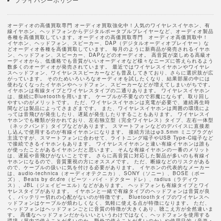
オーディオの高価買取専門 オーディオ買取強化中！人気のワイヤレスイヤホン、有
線イヤホン、ヘッドフォンからデジタルポータブルプレイヤーなど、オーディオ製品
各種を高価買取しています。オーディオの高価買取専門 オーディオ高価買取中！
イヤホン、ヘッドフォン、スピーカー、DAP（デジタルオーディオプレイヤー）な
どオーディオ各種を高価買取しています。 毎月のように新商品が発売されるイヤホ
ン、ヘッドフォン、スピーカー、DAPなどのオーディオ。 高音質が楽しめる高級オ
ーディオから、低価格でも音質がいいオーディオなど様々なニーズに答えられるよう
数多くのオーディオが発売されています。 最近ではワイヤレスイヤホンやワイヤレ
スヘッドフォン、ワイヤレススピーカーなども普及してきており、さらに選択肢が広
がっています。 そのためいろいろなオーディオを試したくなり、結果部屋の中には
使わなくなったイヤホンやヘッドフォン、スピーカーなどが増えてしまいがちです。
イヤホンは有線タイプとワイヤレスタイプの二通りあります。 ワイヤレスイヤホン
は、接続にBluetoothを用います。 ケーブルが不要なので邪魔にならず、取り回し
やすいのがメリットです。 ただ、ワイヤレスイヤホンは充電が必要で、連続再生時
間などは製品によってさまざまです。 また、ワイヤレスイヤホンは周囲の環境によ
っては音飛びが発生したり、遅延が発生したりすることもあります。 ワイヤレスイ
ヤホンでも種類が分かれており、左右独立型（完全ワイヤレス）タイプ、左右一体型
（ネックバンド）タイプなどがあります。 スマートフォンなどのデバイスに直接差
し込んで使用するのが有線イヤホンになります。 接続方法はφ3.5mm ミニプラグが
主流ですが、スマートフォンに合わせて、ライトニング端子やUSB Type-C端子など
で接続できるイヤホンもあります。 ワイヤレスイヤホンと違い有線イヤホンは誰も
が使ったことがあるイヤホンだと思います。 そんな有線イヤホンの一番のメリット
は、遅延や音飛びがないことです。 さらに高音質に対応した製品が多いのも有線イ
ヤホンになるので、音質重視の方にオススメです。 ただ、断線などのリスクがある
ので、ケーブルの扱いに気を付ける必要があります。 イヤホンの代表的なメーカー
は、audio-technica（オーディオテクニカ）、SONY（ソニー）、BOSE（ボー
ズ）、Beats by dr.dre（ビーツ・バイ・ドクター ドレ）、radius（ラディウ
ス）、JBL（ジェイビーエル）などがあります。 ヘッドフォンも有線タイプとワイ
ヤレスタイプがあります。 イヤホンと一緒で有線タイプのヘッドフォンは音質が良
く、バッテリー切れの心配がないのが特徴です。 Bluetoothタイプのワイヤレスヘ
ッドフォンはケーブルが煩わしくなく、気軽に使える点が特徴になります。 ただ、
ヘッドフォンはヘッドフォンごとに音質の特徴が大きくあり、聴こえ方が全然違いま
す。 高価なヘッドフォンだからいいというわけではなく、ヘッドフォンを使用する
環境（屋内で使うことが多いのか、野外で使うことが多いのか）や使用目的（音楽・